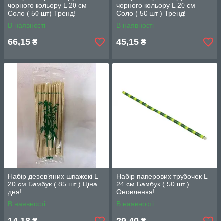
чорного кольору L 20 см
чорного кольору L 20 см
Соло ( 50 шт) Тренд!
Соло ( 50 шт ) Тренд!
В наявності
В наявності
66,15
45,15
₴
₴
Набір дерев’яних шпажекі L
Набіp паперових трубочек L
20 см Бамбук ( 85 шт ) Ціна
24 см Бамбук ( 50 шт )
дня!
Оновлення!
В наявності
В наявності
14,18
29,40
₴
₴