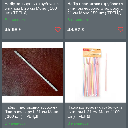
Набір кольорових трубочок із
Набіp пластикових трубочек з
вигином L 26 cм Моно ( 100
вигином червоного кольору L
шт ) ТРЕНД!
21 см Моно ( 50 шт ) ТРЕНД!
В наявності
В наявності
45,68
48,82
₴
₴
Набіp пластикових трубочек
Набір кольорових трубочок із
білого кольору L 21 см Моно
вигином L 21 cм Моно ( 100
( 100 шт ) ТРЕНД!
шт ) ТРЕНД!
В наявності
В наявності