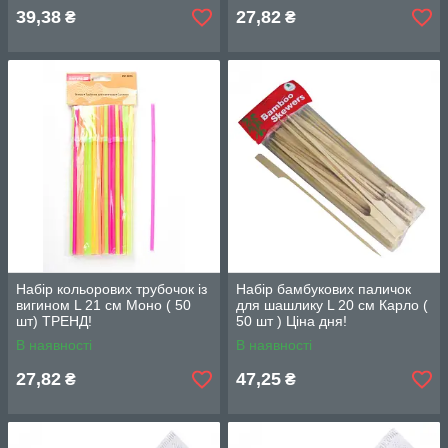
39,38
27,82
₴
₴
Набір кольорових трубочок із
Набір бамбукових паличок
вигином L 21 cм Моно ( 50
для шашлику L 20 см Карло (
шт) ТРЕНД!
50 шт ) Ціна дня!
В наявності
В наявності
27,82
47,25
₴
₴