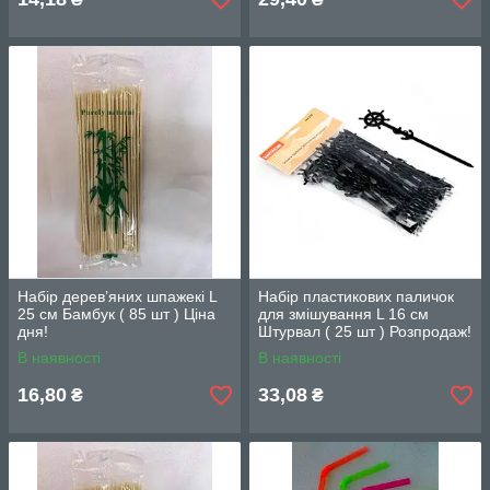
Набір дерев’яних шпажекі L
Набір пластикових паличок
25 см Бамбук ( 85 шт ) Ціна
для змішування L 16 см
дня!
Штурвал ( 25 шт ) Розпродаж!
В наявності
В наявності
16,80
33,08
₴
₴