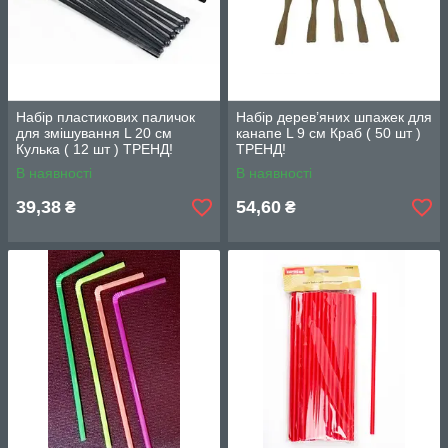
Набір пластикових паличок
Набір дерев’яних шпажек для
для змішування L 20 см
канапе L 9 см Краб ( 50 шт )
Кулька ( 12 шт ) ТРЕНД!
ТРЕНД!
В наявності
В наявності
39,38
54,60
₴
₴