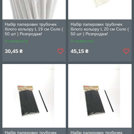
Набіp паперових трубочек
Набіp паперових трубочек
білого кольору L 19 см Соло (
білого кольору L 20 см Соло (
50 шт ) Розпродаж!
50 шт ) Розпродаж!
В наявності
В наявності
30,45
45,15
₴
₴
Набіp паперових трубочек
Набіp паперових трубочек