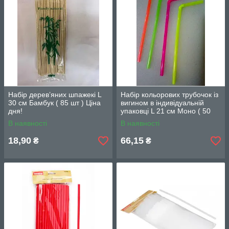
Набір дерев’яних шпажекі L
Набір кольорових трубочок із
30 см Бамбук ( 85 шт ) Ціна
вигином в індивідуальній
дня!
упаковці L 21 cм Моно ( 50
шт ) Оновлення!
В наявності
В наявності
18,90
66,15
₴
₴