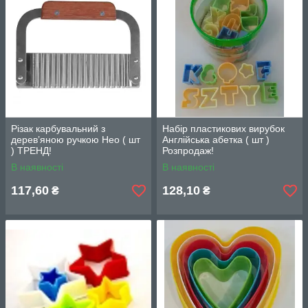
Різак карбувальний з
Набір пластикових вирубок
дерев’яною ручкою Нео ( шт
Англійська абетка ( шт )
) ТРЕНД!
Розпродаж!
В наявності
В наявності
117,60
128,10
₴
₴