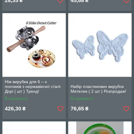
28,35
45,68
₴
₴
Ніж вирубка для 6 – х
пончиків з нержавіючої сталі
Набір пластикових вирубок
Дорі ( шт ) Тренд!
Метелик ( 2 шт ) Розпродаж!
В наявності
В наявності
426,30
76,65
₴
₴