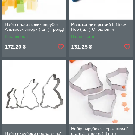
Набір пластикових вирубок
Різак кондитерський L 15 см
Англійські літери ( шт ) Тренд!
Нео ( шт ) Оновлення!
В наявності
В наявності
172,20
131,25
₴
₴
Набір вирубок з нержавіючої
Набір вирубок з нержавіючої
сталі Дзвіночок ( 3 шт )