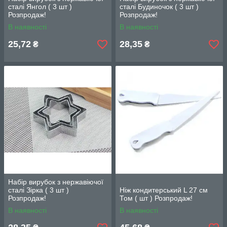
сталі Янгол ( 3 шт )
сталі Будиночок ( 3 шт )
Розпродаж!
Розпродаж!
В наявності
В наявності
25,72
28,35
₴
₴
Набір вирубок з нержавіючої
сталі Зірка ( 3 шт )
Ніж кондитерський L 27 cм
Розпродаж!
Том ( шт ) Розпродаж!
В наявності
В наявності