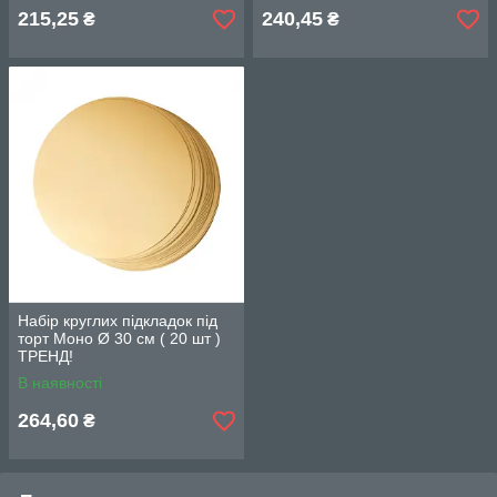
215,25
240,45
₴
₴
Набір круглих підкладок під
торт Моно Ø 30 см ( 20 шт )
ТРЕНД!
В наявності
264,60
₴