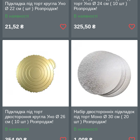
Підкладка під торт кругла Уно
торт Уно Ø 24 см ( 10 шт )
Ø 22 см ( шт ) Розпродаж!
Розпродаж!
В наявності
В наявності
21,52
325,50
₴
₴
Підкладка під торт
Набір двосторонніх підкладок
двостороння кругла Уно Ø 26
під торт Моно Ø 30 см ( 20
см ( 10 шт ) Розпродаж!
шт ) Розпродаж!
В наявності
В наявності
354,90
1 008
₴
₴