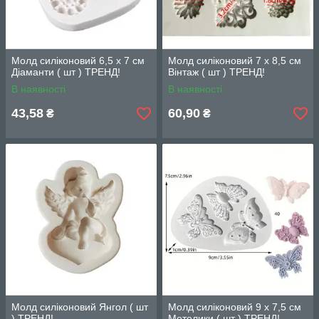
Молд силіконовий 6,5 х 7 см
Молд силіконовий 7 х 8,5 см
Діаманти ( шт ) ТРЕНД!
Вінтаж ( шт ) ТРЕНД!
В наявності
В наявності
43,58
60,90
₴
₴
Молд силіконовий Янгол ( шт
Молд силіконовий 9 х 7,5 см
) ТРЕНД!
Метелики ( шт ) ТРЕНД!