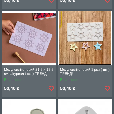
50,40
50,40
₴
₴
Молд силіконовий 21,5 х 13,5
Молд силіконовий Зірки ( шт )
см Штурвал ( шт ) ТРЕНД!
ТРЕНД!
В наявності
В наявності
50,40
50,40
₴
₴