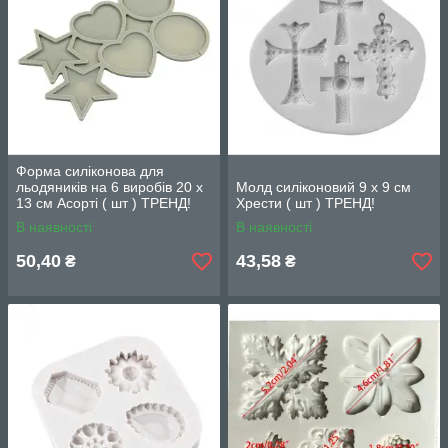
Форма силіконова для
льодяників на 6 виробів 20 х
Молд силіконовий 9 х 9 см
13 см Асорті ( шт ) ТРЕНД!
Хрести ( шт ) ТРЕНД!
В наявності
В наявності
50,40
43,58
₴
₴