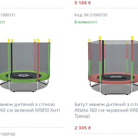
5 188 ₴
21000131
SK-21000133
сті
В наявності
манеж дитячий з сіткою
Батут манеж дитячий з сі
140 см зелений KRB10 Хит!
Atleto 160 см червоний KR
Тренд!
2 305 ₴
21000162