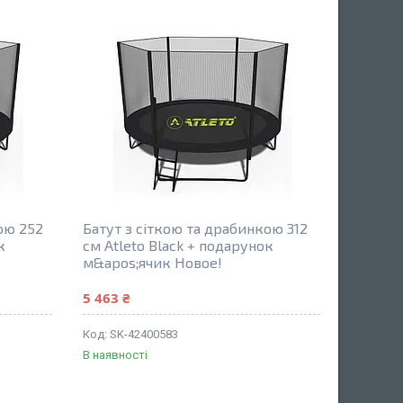
ою 252
Батут з сіткою та драбинкою 312
к
см Atleto Black + подарунок
м&apos;ячик Новое!
5 463 ₴
SK-42400583
В наявності