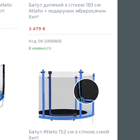
tleto
Батут дитячий з сіткою 183 см
т!
Atleto + подарунок м&apos;ячик
Хит!
3 479 ₴
SK-20000602
В наявності
Батут Atleto 152 см з сіткою синій
Хит!