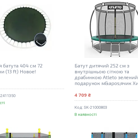
я батута 404 см 72
Батут дитячий 252 см з
 (13 ft) Новое!
внутрішньою сіткою та
драбинкою Atleto зелений
подарунок м&apos;ячик Хи
4 709 ₴
42411350
сті
SK-21000803
В наявності