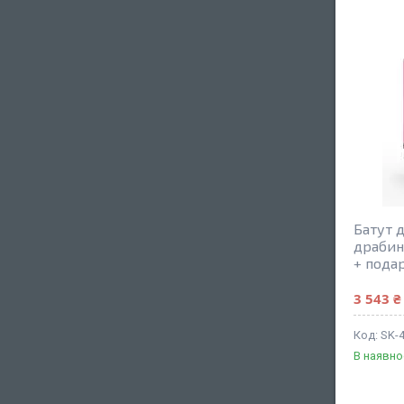
Батут д
драбин
+ пода
3 543 ₴
SK-
В наявно