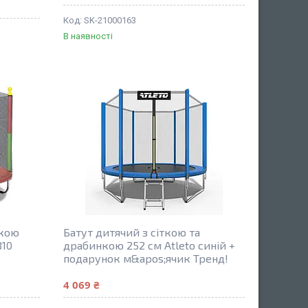
SK-21000163
В наявності
ткою
Батут дитячий з сіткою та
B10
драбинкою 252 см Atleto синій +
подарунок м&apos;ячик Тренд!
4 069 ₴