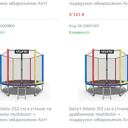
нок м&apos;ячик Хит!
подарунок м&apos;ячик Хи
5 121 ₴
20000800
SK-20001001
сті
В наявності
tleto 252 см з сіткою та
Батут Atleto 312 см з сітко
кою multikolor +
драбинкою multikolor +
нок м&apos;ячик Хит!
подарунок м&apos;ячик Хи