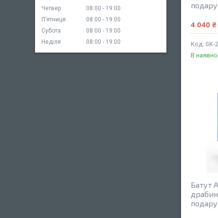
подару
Четвер
08:00
19:00
Пʼятниця
08:00
19:00
4 040 ₴
Субота
08:00
19:00
Неділя
08:00
19:00
SK-
В наявно
Батут A
драбин
подару