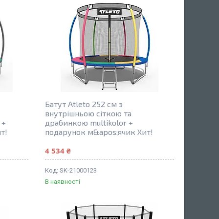
Батут Atleto 252 см з
внутрішньою сіткою та
 +
драбинкою multikolor +
т!
подарунок м&apos;ячик Хит!
4 534 ₴
SK-21000123
В наявності