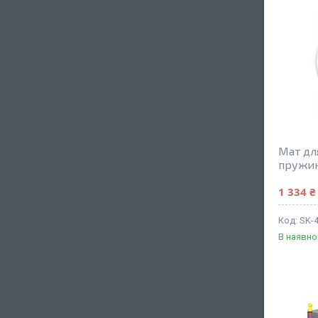
Мат дл
пружини
1 334 ₴
SK-
В наявно