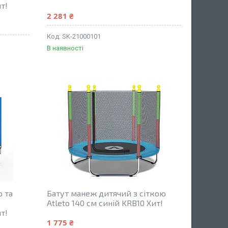
т!
2 281 ₴
SK-21000101
В наявності
ю та
Батут манеж дитячий з сіткою
Atleto 140 см синій KRB10 Хит!
т!
1 775 ₴