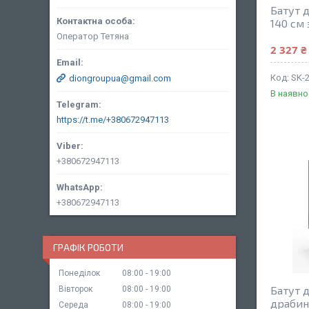
Батут 
140 см 
Оператор Тетяна
2 327 ₴
SK-
diongroupua@gmail.com
В наявно
https://t.me/+380672947113
+380672947113
+380672947113
ГРАФІК РОБОТИ
Понеділок
08:00
19:00
Батут д
Вівторок
08:00
19:00
драбин
Середа
08:00
19:00