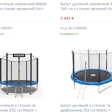
дитячий кімнатний Atleto
Батут дитячий кімнатний A
з сіткою червоний Хит!
140 см з сіткою зелений Хи
2 453 ₴
21000401
SK-21000402
сті
В наявності
итячий з сіткою та
Батут дитячий з сіткою та
кою 252 см Atleto +
драбинкою 312 см Atleto +