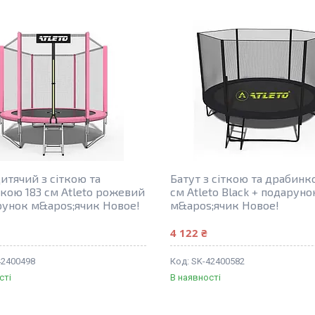
итячий з сіткою та
Батут з сіткою та драбинк
кою 183 см Atleto рожевий
см Atleto Black + подаруно
рунок м&apos;ячик Новое!
м&apos;ячик Новое!
4 122 ₴
42400498
SK-42400582
сті
В наявності