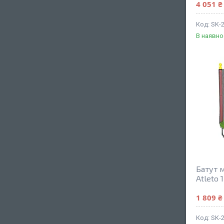
4 051 ₴
SK-
В наявно
Батут 
Atleto 
1 809 ₴
SK-