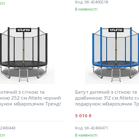
SK-42400218
сті
В наявності
итячий з сіткою та
Батут дитячий з сіткою та
кою 252 см Atleto чорний
драбинкою 312 см Atleto с
рунок м&apos;ячик Тренд!
подарунок м&apos;ячик Тр
5 010 ₴
42400443
SK-42400471
сті
В наявності