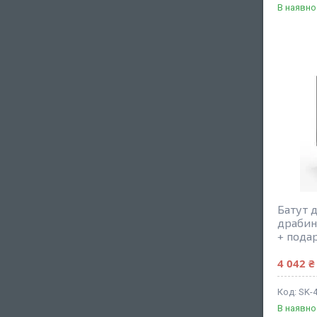
В наявно
Батут д
драбин
+ пода
4 042 ₴
SK-
В наявно