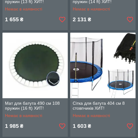
пружин (13 ft) ХИТ!
пружин (14 ft) ХИТ!
Немає в наявності
Немає в наявності
1 655
2 131
₴
₴
Мат для батута 490 см 108
Сітка для батута 404 см 8
пружин (16 ft) ХИТ!
стовпчиків ХИТ!
Немає в наявності
Немає в наявності
1 985
1 603
₴
₴