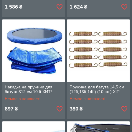
1 586
1 624
₴
₴
Накидка на пружини для
Пружина для батута 14,5 см
батута 312 см 10 ft ХИТ!
(12ft,13ft,14ft) (10 шт.) ХІТ!
Немає в наявності
Немає в наявності
897
380
₴
₴