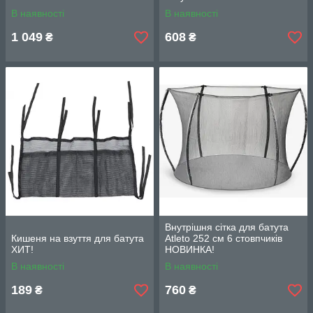
В наявності
В наявності
1 049
608
₴
₴
Внутрішня сітка для батута
Кишеня на взуття для батута
Atleto 252 см 6 стовпчиків
ХИТ!
НОВИНКА!
В наявності
В наявності
189
760
₴
₴