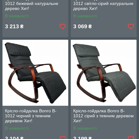
1012 бежевий натуральне
1012 світло-сірий натуральне
дерево Хит!
дерево Хит!
В наявності
В наявності
3 213
3 069
₴
₴
Крісло-гойдалка Bonro B-
Крісло-гойдалка Bonro B-
1012 чорний з темним
1012 сірий з темним деревом
деревом Хит!
Хит!
В наявності
В наявності
3 104
3 199
₴
₴