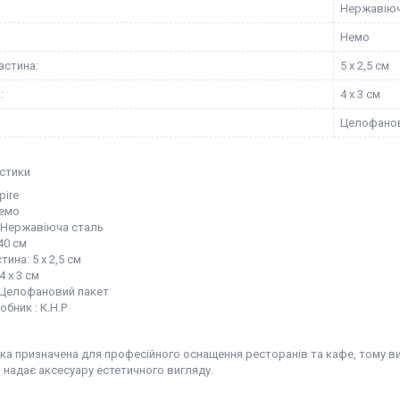
Нержавіюч
Немо
астина:
5 х 2,5 см
:
4 х 3 см
Целофанов
стики
pire
емо
: Нержавіюча сталь
40 см
тина: 5 х 2,5 см
4 х 3 см
 Целофановий пакет
обник : К.Н.Р
ка призначена для професійного оснащення ресторанів та кафе, тому в
 надає аксесуару естетичного вигляду.