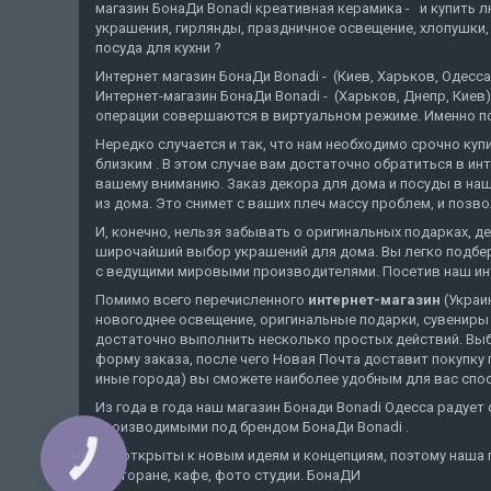
магазин БонаДи Bonadi креативная керамика - и купить 
украшения, гирлянды, праздничное освещение, хлопушки, 
посуда для кухни ?
Интернет магазин БонаДи Bonadi - (Киев, Харьков, Оде
Интернет-магазин БонаДи Bonadi - (Харьков, Днепр, Киев)
операции совершаются в виртуальном режиме. Именно поэ
Нередко случается и так, что нам необходимо срочно ку
близким . В этом случае вам достаточно обратиться в ин
вашему вниманию. Заказ декора для дома и посуды в наше
из дома. Это снимет с ваших плеч массу проблем, и позв
И, конечно, нельзя забывать о оригинальных подарках, 
широчайший выбор украшений для дома. Вы легко подбере
с ведущими мировыми производителями. Посетив наш инте
Помимо всего перечисленного
интернет-магазин
(Украи
новогоднее освещение, оригинальные подарки, сувениры с
достаточно выполнить несколько простых действий. Выбр
форму заказа, после чего Новая Почта доставит покупку 
иные города) вы сможете наиболее удобным для вас спос
Из года в года наш магазин Бонади Bonadi Одесса радуе
производимыми под брендом БонаДи Bonadi .
Мы открыты к новым идеям и концепциям, поэтому наша 
КНОПКА
ЗВ'ЯЗКУ
ресторане, кафе, фото студии. БонаДИ