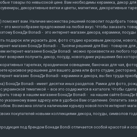
любые товары по невысокой цене. Вам необходимы керамика, декор для 
сувениры, декоративные ветки и цветы, магнитики, декоративные тарелк
сса) поможет вам. Наличие множества решений позволит подобрать тов
 – это многообразие предложений на любой вкус. Чтобы заказать товар, 
тому БонаДи Bonadi - это интернет-магазин декора, керамики, посуды 
пить подарок или украсить дом, фото студию красивым декором, нового
тернет-магазин БонаДи Bonadi - . Тысячи решений для Вас - товаров дл
м интернет-магазине БонаДи Bonadi можно произвести из любого города
олит вовремя получить декор, посуду, новогодние украшения без которо
декоративных тарелках, праздничном освещении, баночках для чая, фот
те красивое украшение для вашего дома или фото студии, ресторана.
рнет-магазин БонаДи Bonadi - керамики и декора, вы без труда приоб
на) БонаДи Bonadi - имеет десятки иных разделов. Рамки для фото, рож
 украинской тематикой – все это содержится в каталоге. Чтобы сделать
ать товар в нашем магазине БонаДи Bonadi - на нашем сайте БонаДи Bo
по указанному вами адресу или в удобное Вам отделение. Оплатить заказ
обом. Возможна оплата наличными курьеру новой почте интернет-магаз
т своих покупателей новыми коллекциями декора, посуды, символов г
продукция под брендом Бонади Bondi отличается особой красотой и ос