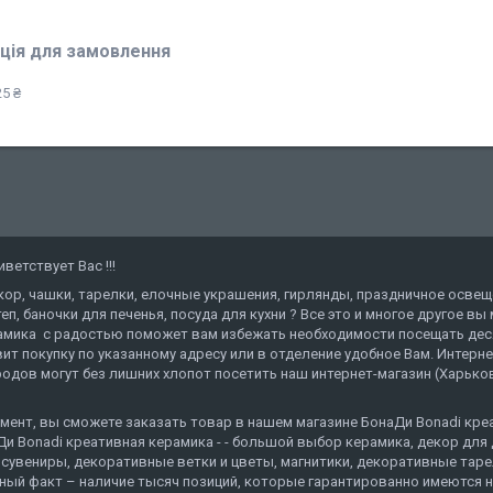
ція для замовлення
5 ₴
етствует Вас !!!
кор, чашки, тарелки, елочные украшения, гирлянды, праздничное освещ
еп, баночки для печенья, посуда для кухни ? Все это и многое другое в
амика с радостью поможет вам избежать необходимости посещать деся
ит покупку по указанному адресу или в отделение удобное Вам. Интерн
дов могут без лишних хлопот посетить наш интернет-магазин (Харьков,
мент, вы сможете заказать товар в нашем магазине БонаДи Bonadi креат
и Bonadi креативная керамика - - большой выбор керамика, декор для 
сувениры, декоративные ветки и цветы, магнитики, декоративные тарелк
нный факт – наличие тысяч позиций, которые гарантированно имеются н