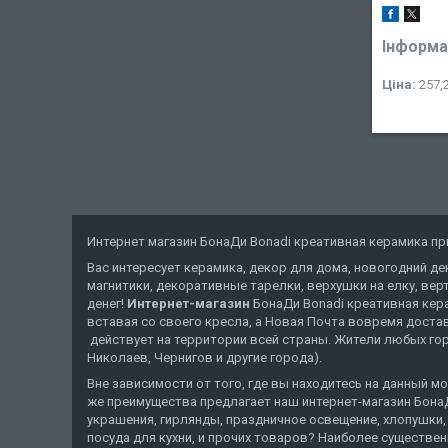
Інформа
Ціна:
257,2
Интернет магазин БонаДи Bonadi креативная керамика прив
Вас интересует керамика, декор для дома, новогодний де
магнитики, декоративные тарелки, верхушки на елку, верт
денег!
Интернет-магазин
БонаДи Bonadi креативная кер
вставая со своего кресла, а Новая Почта вовремя достав
действует на территории всей страны. Жители любых горо
Николаев, Чернигов и другие города).
Вне зависимости от того, где вы находитесь на данный мо
же преимущества предлагает наш интернет-магазин БонаД
украшения, гирлянды, праздничное освещение, хлопушки, 
посуда для кухни, и прочих товаров? Наиболее существе