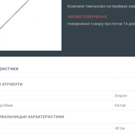
Компанія тимчасово не приймає за
повернення товару протягом 14 дн
ристики
І АТРИБУТИ
к
Empire
иробник
Китай
УВАЛЬНИЦЬКІ ХАРАКТЕРИСТИКИ
:
40 см