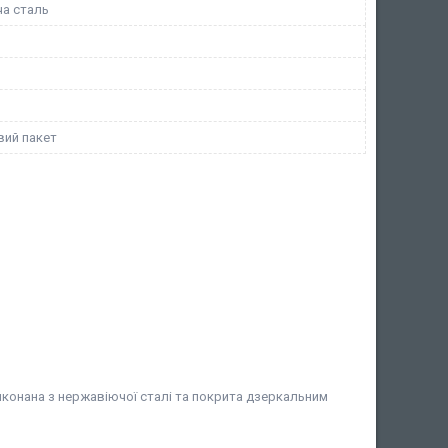
а сталь
ий пакет
иконана з нержавіючої сталі та покрита дзеркальним