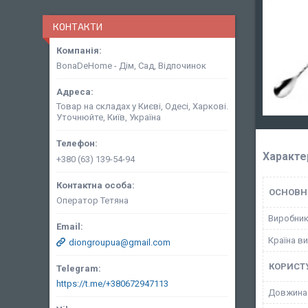
КОНТАКТИ
BonaDeHome - Дім, Сад, Відпочинок
Товар на складах у Києві, Одесі, Харкові.
Уточнюйте, Київ, Україна
Характе
+380 (63) 139-54-94
ОСНОВН
Оператор Тетяна
Виробни
Країна в
diongroupua@gmail.com
КОРИСТ
https://t.me/+380672947113
Довжина