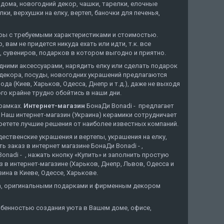
дома, новогодний декор, чашки, тарелки, елочные
и, верхушки на елку, вертеп, баночки для печенья,
ары с требуемыми характеристиками и стоимостью.
вам не придется никуда ехать или идти, т.к. все
, сувениров, подарков в котором выгодно и приятно.
дними аксессуарами, нарядить елку или сделать подарок
я декора, посуды, новогодних украшений предлагаются
 (Киев, Харьков, Одесса, Днепр и т.д.), даже не выходя
го крайне трудно обойтись в наши дни.
орамках.
Интернет-магазин
БонаДи Bonadi - предлагает
 Наш интернет-магазин (Украина) керамики сотрудничает
ретете лучшие решения от наиболее известных компаний.
дественские украшения и вертепы, украшения на елку,
 заказ в интернет магазине БонаДи Bonadi - ,
nadi - , нажать кнопку «Купить» и заполнить простую
 в интернет-магазине (Харьков, Днепр, Львов, Одесса и
ина в Киеве, Одессе, Харькове.
ода, оригинальными подарками и фирменным декором
обенностью создания уюта в Вашем доме, офисе,