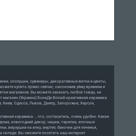
ение, хлопушки, сувениры, декоративные ветки и цветы,
ы можете купить прямо сейчас, сэкономив уйму времени и
тки магазинов. Вы можете заказать любой товар, не
ет магазин (Украина) БонаДи Bonadi креативная керамика
 Киев, Одесса, Львов, Днепр, Запорожье, Херсон,
ивная керамика- , что, согласитесь, очень удобно. Какие
дома, новогодний декор, чашки, тарелки, елочные
и, верхушки на елку, вертеп, баночки для печенья,
а складе. Вы сможете посетить наш интернет