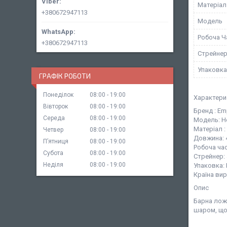
Матеріал
+380672947113
Мoдель
Робоча Ч
+380672947113
Стрейнер
Упаковка
ГРАФІК РОБОТИ
Понеділок
08:00
19:00
Характери
Вівторок
08:00
19:00
Бренд : Em
Середа
08:00
19:00
Модель: Н
Матеріал 
Четвер
08:00
19:00
Довжина: 
Пʼятниця
08:00
19:00
Робоча час
Субота
08:00
19:00
Стрейнер: 
Неділя
08:00
19:00
Упаковка:
Країна вир
Опис
Барна лож
шаром, що