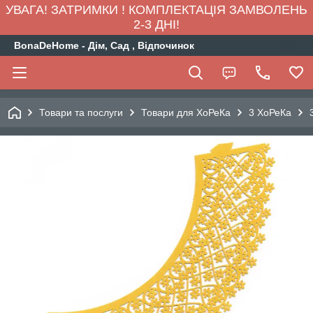
УВАГА! ЗАТРИМКИ ! КОМПЛЕКТАЦІЯ ЗАМВОЛЕНЬ
2-3 ДНІ!
BonaDeHome - Дім, Сад , Відпочинок
Товари та послуги
Товари для ХоРеКа
3 ХоРеКа