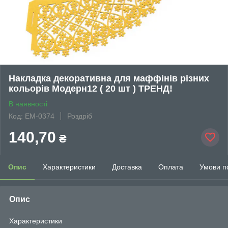
Накладка декоративна для маффінів різних
кольорів Модерн12 ( 20 шт ) ТРЕНД!
В наявності
Код: EM-0374
Роздріб
140,70
₴
Опис
Характеристики
Доставка
Оплата
Умови п
Опис
Характеристики