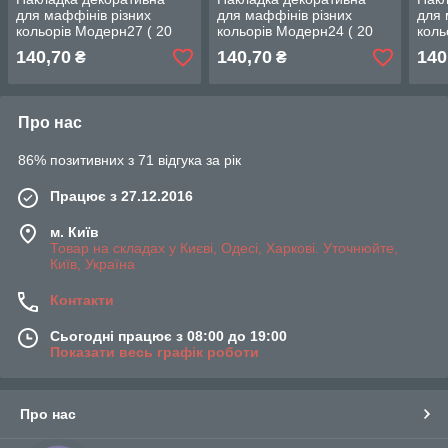
для маффінів різних
для маффінів різних
для 
кольорів Модерн27 ( 20
кольорів Модерн24 ( 20
коль
шт ) ТРЕНД!
шт ) ТРЕНД!
шт )
140,70
140,70
140
₴
₴
Про нас
86% позитивних з 71 відгука за рік
Працює з 27.12.2016
м. Київ
Товар на складах у Києві, Одесі, Харкові. Уточнюйте,
Київ, Україна
Контакти
Сьогодні працює з 08:00 до 19:00
Показати весь графік роботи
Про нас