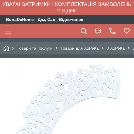
УВАГА! ЗАТРИМКИ ! КОМПЛЕКТАЦІЯ ЗАМВОЛЕНЬ
2-3 ДНІ!
BonaDeHome - Дім, Сад , Відпочинок
Товари та послуги
Товари для ХоРеКа
3 ХоРеКа