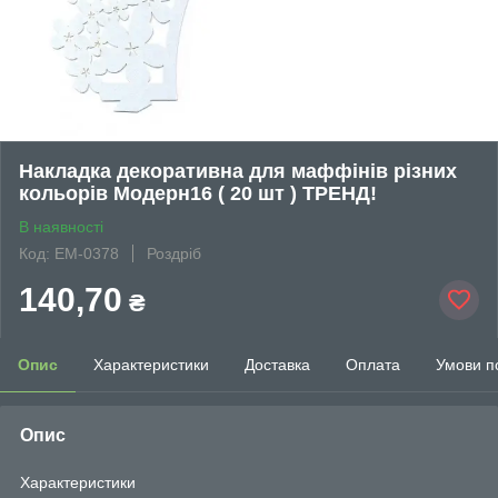
Накладка декоративна для маффінів різних
кольорів Модерн16 ( 20 шт ) ТРЕНД!
В наявності
Код: EM-0378
Роздріб
140,70
₴
Опис
Характеристики
Доставка
Оплата
Умови п
Опис
Характеристики