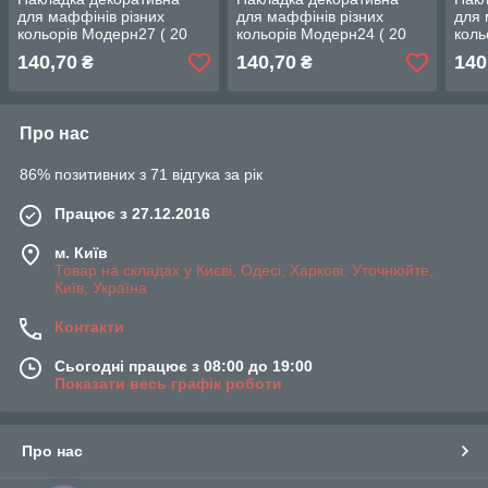
для маффінів різних
для маффінів різних
для 
кольорів Модерн27 ( 20
кольорів Модерн24 ( 20
коль
шт ) ТРЕНД!
шт ) ТРЕНД!
шт )
140,70
140,70
140
₴
₴
Про нас
86% позитивних з 71 відгука за рік
Працює з 27.12.2016
м. Київ
Товар на складах у Києві, Одесі, Харкові. Уточнюйте,
Київ, Україна
Контакти
Сьогодні працює з 08:00 до 19:00
Показати весь графік роботи
Про нас