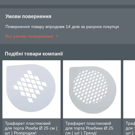
Умови повернення
Повернення товару впродовж 14 днів за рахунок покупця
Всі умови повернення
Подібні товари компанії
Трафарет пластиковий
Трафарет пластиковий
Траф
для торта Ромби Ø 25 см (
для торта Ромбики Ø 25
для 
шт ) Розпродаж!
см ( шт ) Тренд!
шт )