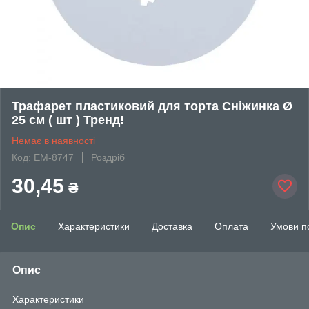
Трафарет пластиковий для торта Сніжинка Ø
25 см ( шт ) Тренд!
Немає в наявності
Код: EM-8747
Роздріб
30,45
₴
Опис
Характеристики
Доставка
Оплата
Умови п
Опис
Характеристики