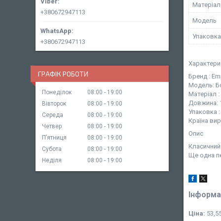
Матеріал
+380672947113
Мoдель
Упаковка
+380672947113
Характери
ГРАФІК РОБОТИ
Бренд : Em
Модель: Б
Понеділок
08:00
19:00
Матеріал 
Довжина: 
Вівторок
08:00
19:00
Упаковка 
Середа
08:00
19:00
Країна вир
Четвер
08:00
19:00
Опис
Пʼятниця
08:00
19:00
Класичний
Субота
08:00
19:00
Ще одна п
Неділя
08:00
19:00
Інформа
Ціна:
53,55