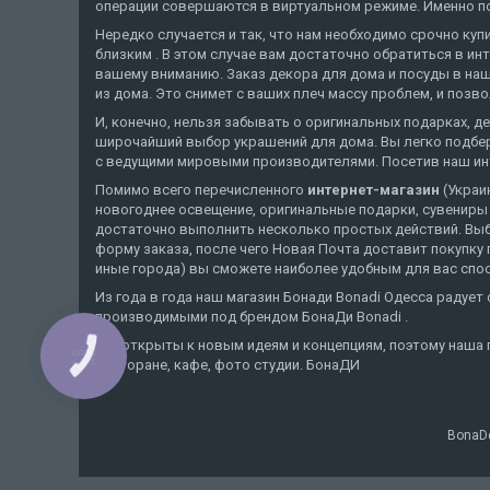
операции совершаются в виртуальном режиме. Именно поэ
Нередко случается и так, что нам необходимо срочно ку
близким . В этом случае вам достаточно обратиться в ин
вашему вниманию. Заказ декора для дома и посуды в наше
из дома. Это снимет с ваших плеч массу проблем, и позв
И, конечно, нельзя забывать о оригинальных подарках, 
широчайший выбор украшений для дома. Вы легко подбере
с ведущими мировыми производителями. Посетив наш инте
Помимо всего перечисленного
интернет-магазин
(Украи
новогоднее освещение, оригинальные подарки, сувениры с
достаточно выполнить несколько простых действий. Выбр
форму заказа, после чего Новая Почта доставит покупку 
иные города) вы сможете наиболее удобным для вас спос
Из года в года наш магазин Бонади Bonadi Одесса радуе
производимыми под брендом БонаДи Bonadi .
Мы открыты к новым идеям и концепциям, поэтому наша 
КНОПКА
ресторане, кафе, фото студии. БонаДИ
ЗВ'ЯЗКУ