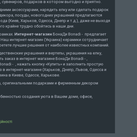
, сувениров, подарков в котором выгодно и приятно.
дними аксессуарами, нарядить елку или сделать подарок
я декора, посуды, новогодних украшений предлагаются
 (Киев, Харьков, Одесса, Днепр и т.д.), даже не выходя
го крайне трудно обойтись в наши дни.
орамках.
Интернет-магазин
БонаДи Bonadi - предлагает
 Наш интернет-магазин (Украина) керамики сотрудничает
ретете лучшие решения от наиболее известных компаний.
дественские украшения и вертепы, украшения на елку,
 заказ в интернет магазине БонаДи Bonadi - ,
nadi - , нажать кнопку «Купить» и заполнить простую
 в интернет-магазине (Харьков, Днепр, Львов, Одесса и
ина в Киеве, Одессе, Харькове.
ода, оригинальными подарками и фирменным декором
обенностью создания уюта в Вашем доме, офисе,
ійності