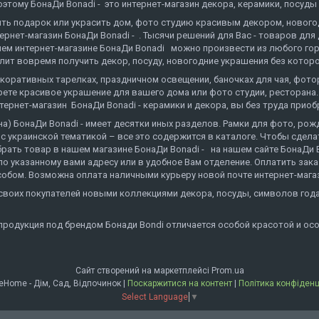
тому БонаДи Bonadi - это интернет-магазин декора, керамики, посуды 
пить подарок или украсить дом, фото студию красивым декором, нового
тернет-магазин БонаДи Bonadi - . Тысячи решений для Вас - товаров дл
м интернет-магазине БонаДи Bonadi можно произвести из любого города
олит вовремя получить декор, посуду, новогодние украшения без которо
декоративных тарелках, праздничном освещении, баночках для чая, фот
те красивое украшение для вашего дома или фото студии, ресторана.
рнет-магазин БонаДи Bonadi - керамики и декора, вы без труда приоб
на) БонаДи Bonadi - имеет десятки иных разделов. Рамки для фото, рож
 украинской тематикой – все это содержится в каталоге. Чтобы сделать
ать товар в нашем магазине БонаДи Bonadi - на нашем сайте БонаДи Bo
по указанному вами адресу или в удобное Вам отделение. Оплатить заказ
обом. Возможна оплата наличными курьеру новой почте интернет-магаз
т своих покупателей новыми коллекциями декора, посуды, символов г
продукция под брендом Бонади Bondi отличается особой красотой и ос
Сайт створений на маркетплейсі
Prom.ua
BonaDeHome - Дім, Сад, Відпочинок |
Поскаржитися на контент
|
Політика конфіденц
Select Language
▼