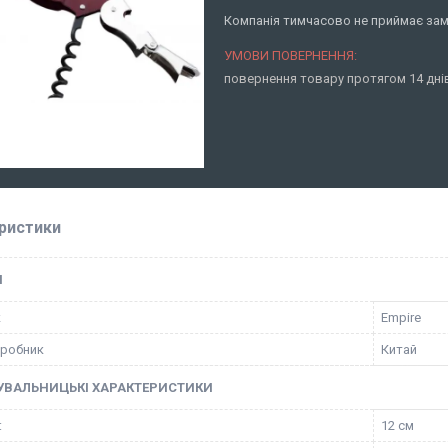
Компанія тимчасово не приймає за
повернення товару протягом 14 дн
ристики
І
к
Empire
иробник
Китай
УВАЛЬНИЦЬКІ ХАРАКТЕРИСТИКИ
:
12 см