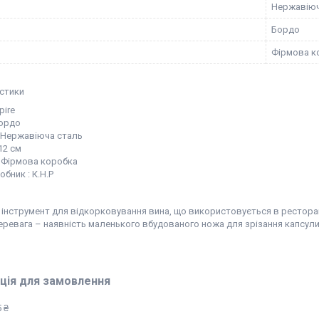
Нержавіюч
Бордо
Фірмова к
стики
pire
ордо
: Нержавіюча сталь
12 см
: Фірмова коробка
обник : К.Н.Р
 інструмент для відкорковування вина, що використовується в рестора
еревага – наявність маленького вбудованого ножа для зрізання капсули
ція для замовлення
 ₴