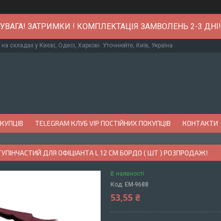
УВАГА! ЗАТРИМКИ ! КОМПЛЕКТАЦІЯ ЗАМВОЛЕНЬ 2-3 ДНІ!
 на складах у Києві, Одесі, Харкові. Уточнюйте, Київ, Україна
ОКУПЦІВ
TELEGRAM КЛУБ VIP ПОСТІЙНИХ ПОКУПЦІВ
КОНТАКТИ
УПІНЧАСТИЙ ДЛЯ ОФІЦІАНТА L 12 СМ БОРДО ( ШТ ) РОЗПРОДАЖ!
В наявності
Код:
EM-9688
53,55 ₴