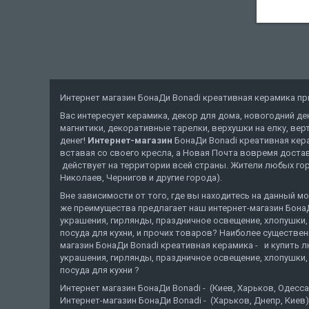
Интернет магазин БонаДи Bonadi креативная керамика прив
Вас интересует керамика, декор для дома, новогодний де
магнитики, декоративные тарелки, верхушки на елку, верт
денег!
Интернет-магазин
БонаДи Bonadi креативная кер
вставая со своего кресла, а Новая Почта вовремя достав
действует на территории всей страны. Жители любых горо
Николаев, Чернигов и другие города).
Вне зависимости от того, где вы находитесь на данный мо
же преимущества предлагает наш интернет-магазин БонаД
украшения, гирлянды, праздничное освещение, хлопушки, 
посуда для кухни, и прочих товаров? Наиболее существе
магазин БонаДи Bonadi креативная керамика - и купить 
украшения, гирлянды, праздничное освещение, хлопушки, 
посуда для кухни ?
Интернет магазин БонаДи Bonadi - (Киев, Харьков, Оде
Интернет-магазин БонаДи Bonadi - (Харьков, Днепр, Киев)