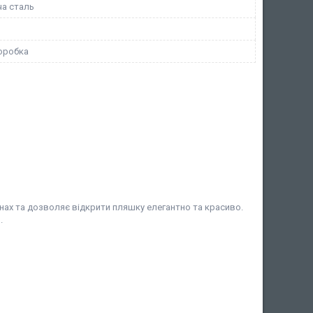
а сталь
оробка
нах та дозволяє відкрити пляшку елегантно та красиво.
.