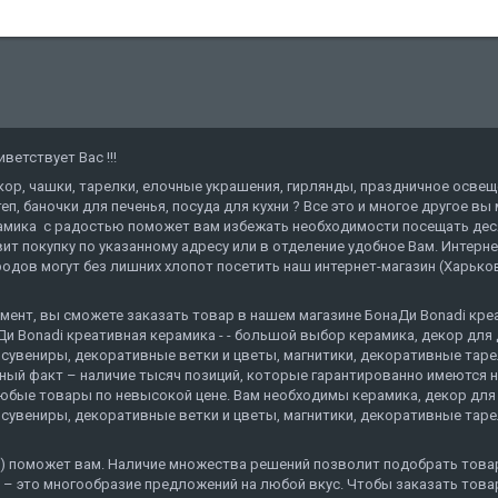
етствует Вас !!!
кор, чашки, тарелки, елочные украшения, гирлянды, праздничное освещ
еп, баночки для печенья, посуда для кухни ? Все это и многое другое в
амика с радостью поможет вам избежать необходимости посещать деся
ит покупку по указанному адресу или в отделение удобное Вам. Интерн
дов могут без лишних хлопот посетить наш интернет-магазин (Харьков,
мент, вы сможете заказать товар в нашем магазине БонаДи Bonadi креат
и Bonadi креативная керамика - - большой выбор керамика, декор для 
сувениры, декоративные ветки и цветы, магнитики, декоративные тарелк
нный факт – наличие тысяч позиций, которые гарантированно имеются н
любые товары по невысокой цене. Вам необходимы керамика, декор для 
сувениры, декоративные ветки и цветы, магнитики, декоративные тарелк
сса) поможет вам. Наличие множества решений позволит подобрать тов
 – это многообразие предложений на любой вкус. Чтобы заказать товар, 