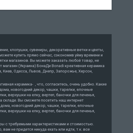
ение, хлопушки, сувениры, декоративные ветки и цветы,
ы можете купить прямо сейчас, сэкономив уйму времени и
тки магазинов. Вы можете заказать любой товар, не
ет магазин (Украина) БонаДи Bonadi креативная керамика
 Киев, Одесса, Львов, Днепр, Запорожье, Херсон,
ивная керамика- , что, согласитесь, очень удобно. Какие
дома, новогодний декор, чашки, тарелки, елочные
и, верхушки на елку, вертеп, баночки для печенья,
а складе. Вы сможете посетить наш интернет
дома, новогодний декор, чашки, тарелки, елочные
и, верхушки на елку, вертеп, баночки для печенья,
ары с требуемыми характеристиками и стоимостью.
вам не придется никуда ехать или идти, т.к. все