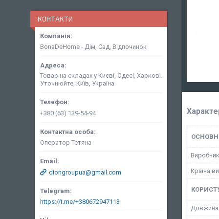
КОНТАКТИ
BonaDeHome - Дім, Сад, Відпочинок
Товар на складах у Києві, Одесі, Харкові.
Уточнюйте, Київ, Україна
Характе
+380 (63) 139-54-94
ОСНОВН
Оператор Тетяна
Виробни
Країна в
diongroupua@gmail.com
КОРИСТ
https://t.me/+380672947113
Довжина