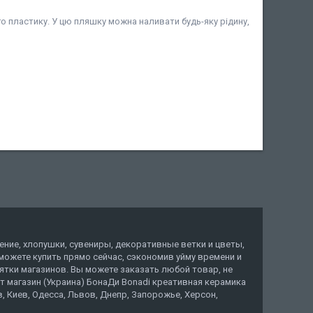
о пластику. У цю пляшку можна наливати будь-яку рідину,
ение, хлопушки, сувениры, декоративные ветки и цветы,
ы можете купить прямо сейчас, сэкономив уйму времени и
тки магазинов. Вы можете заказать любой товар, не
ет магазин (Украина) БонаДи Bonadi креативная керамика
 Киев, Одесса, Львов, Днепр, Запорожье, Херсон,