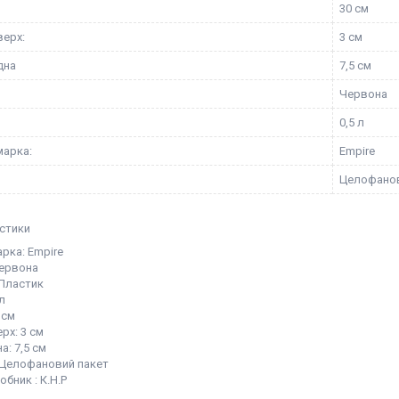
30 см
верх:
3 см
дна
7,5 см
Червона
0,5 л
марка:
Empire
Целофанов
стики
рка: Empire
ервона
 Пластик
 л
 см
рх: 3 см
а: 7,5 см
 Целофановий пакет
обник : К.Н.Р