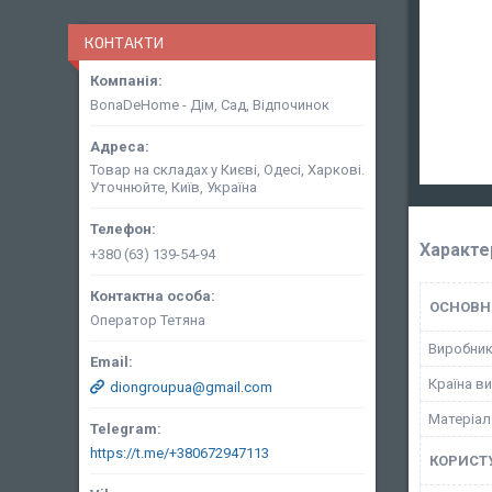
КОНТАКТИ
BonaDeHome - Дім, Сад, Відпочинок
Товар на складах у Києві, Одесі, Харкові.
Уточнюйте, Київ, Україна
Характе
+380 (63) 139-54-94
ОСНОВН
Оператор Тетяна
Виробни
Країна в
diongroupua@gmail.com
Матеріал
https://t.me/+380672947113
КОРИСТ