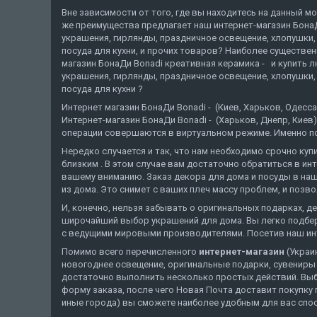
Вне зависимости от того, где вы находитесь на данный мо
же преимущества предлагает наш интернет-магазин БонаД
украшения, гирлянды, праздничное освещение, хлопушки, 
посуда для кухни, и прочих товаров? Наиболее существе
магазин БонаДи Bonadi креативная керамика - и купить 
украшения, гирлянды, праздничное освещение, хлопушки, 
посуда для кухни ?
Интернет магазин БонаДи Bonadi - (Киев, Харьков, Оде
Интернет-магазин БонаДи Bonadi - (Харьков, Днепр, Киев)
операции совершаются в виртуальном режиме. Именно поэ
Нередко случается и так, что нам необходимо срочно ку
близким . В этом случае вам достаточно обратиться в ин
вашему вниманию. Заказ декора для дома и посуды в наше
из дома. Это снимет с ваших плеч массу проблем, и позв
И, конечно, нельзя забывать о оригинальных подарках, 
широчайший выбор украшений для дома. Вы легко подбере
с ведущими мировыми производителями. Посетив наш инте
Помимо всего перечисленного
интернет-магазин
(Украи
новогоднее освещение, оригинальные подарки, сувениры с
достаточно выполнить несколько простых действий. Выбр
форму заказа, после чего Новая Почта доставит покупку 
иные города) вы сможете наиболее удобным для вас спос