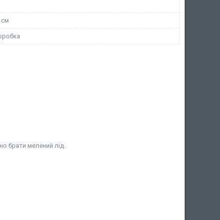
2 см
оробка
но брати мелений лід.