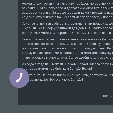
Нередко случается и так, что нам необходимо срочно ку
близким . В этом случае вам достаточно обратиться в ин
вашему вниманию. Заказ декора для дома и посуды в наше
из дома. Это снимет с ваших плеч массу проблем, и позв
И, конечно, нельзя забывать о оригинальных подарках, 
широчайший выбор украшений для дома. Вы легко подбере
с ведущими мировыми производителями. Посетив наш инте
Помимо всего перечисленного
интернет-магазин
(Украи
новогоднее освещение, оригинальные подарки, сувениры с
достаточно выполнить несколько простых действий. Выбр
форму заказа, после чего Новая Почта доставит покупку 
иные города) вы сможете наиболее удобным для вас спос
Из года в года наш магазин Бонади Bonadi Одесса радуе
производимыми под брендом БонаДи Bonadi .
Мы открыты к новым идеям и концепциям, поэтому наша 
КНОПКА
ресторане, кафе, фото студии. БонаДИ
ЗВ'ЯЗКУ