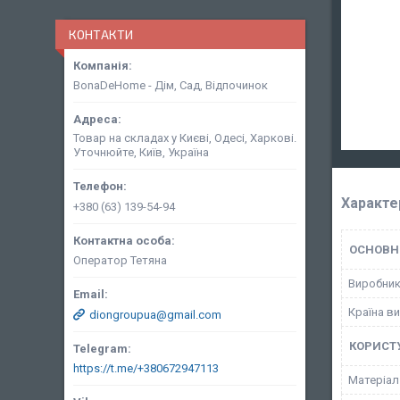
КОНТАКТИ
BonaDeHome - Дім, Сад, Відпочинок
Товар на складах у Києві, Одесі, Харкові.
Уточнюйте, Київ, Україна
Характе
+380 (63) 139-54-94
ОСНОВН
Оператор Тетяна
Виробни
Країна в
diongroupua@gmail.com
КОРИСТ
https://t.me/+380672947113
Матеріал