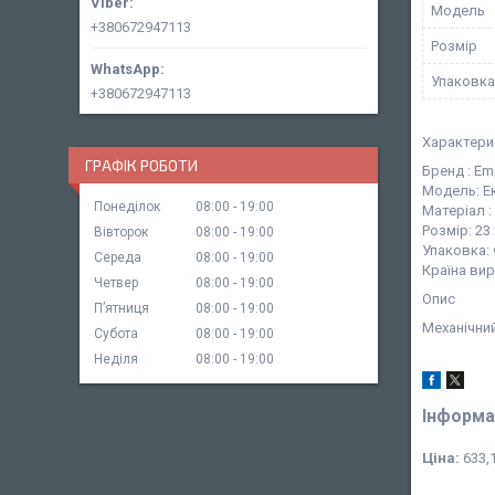
Мoдель
+380672947113
Розмір
Упаковка
+380672947113
Характери
ГРАФІК РОБОТИ
Бренд : Em
Модель: Е
Понеділок
08:00
19:00
Матеріал :
Розмір: 23 
Вівторок
08:00
19:00
Упаковка:
Середа
08:00
19:00
Країна вир
Четвер
08:00
19:00
Опис
Пʼятниця
08:00
19:00
Механічни
Субота
08:00
19:00
Неділя
08:00
19:00
Інформа
Ціна:
633,1