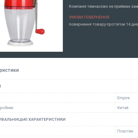
Компанія тимчасово не приймає за
повернення товару протягом 14 дн
ристики
І
к
Empire
иробник
Китай
УВАЛЬНИЦЬКІ ХАРАКТЕРИСТИКИ
Пластик