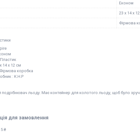
Економ
23 х 14 х 1
Фірмова к
стики
pire
коном
 Пластик
х 14 х 12 см
 Фірмова коробка
обник : К.Н.Р
й подрібнювач льоду. Має контейнер для колотого льоду, щоб було зруч
ція для замовлення
5 ₴