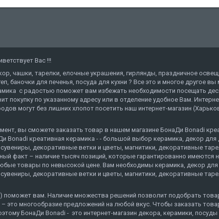
етствует Вас !!!
кор, чашки, тарелки, елочные украшения, гирлянды, праздничное освещ
еп, баночки для печенья, посуда для кухни ? Все это и многое другое в
амика с радостью поможет вам избежать необходимости посещать деся
ит покупку по указанному адресу или в отделение удобное Вам. Интерн
дов могут без лишних хлопот посетить наш интернет-магазин (Харьков,
мент, вы сможете заказать товар в нашем магазине БонаДи Bonadi креат
и Bonadi креативная керамика - - большой выбор керамика, декор для 
сувениры, декоративные ветки и цветы, магнитики, декоративные тарелк
нный факт – наличие тысяч позиций, которые гарантированно имеются н
любые товары по невысокой цене. Вам необходимы керамика, декор для 
сувениры, декоративные ветки и цветы, магнитики, декоративные тарелк
сса) поможет вам. Наличие множества решений позволит подобрать тов
 – это многообразие предложений на любой вкус. Чтобы заказать товар, 
тому БонаДи Bonadi - это интернет-магазин декора, керамики, посуды 