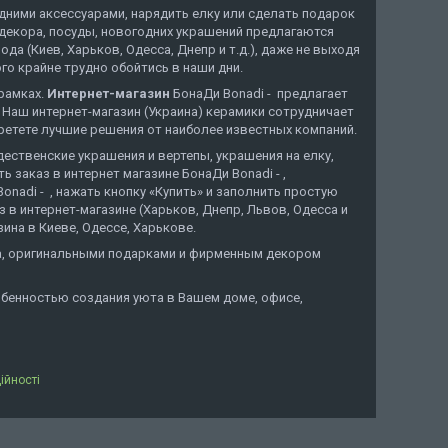
дними аксессуарами, нарядить елку или сделать подарок
я декора, посуды, новогодних украшений предлагаются
 (Киев, Харьков, Одесса, Днепр и т.д.), даже не выходя
го крайне трудно обойтись в наши дни.
орамках.
Интернет-магазин
БонаДи Bonadi - предлагает
 Наш интернет-магазин (Украина) керамики сотрудничает
ретете лучшие решения от наиболее известных компаний.
дественские украшения и вертепы, украшения на елку,
 заказ в интернет магазине БонаДи Bonadi - ,
nadi - , нажать кнопку «Купить» и заполнить простую
 в интернет-магазине (Харьков, Днепр, Львов, Одесса и
ина в Киеве, Одессе, Харькове.
ода, оригинальными подарками и фирменным декором
обенностью создания уюта в Вашем доме, офисе,
ійності