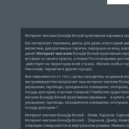
Интернет магазин БонаДи Bonadi креативная керамика прив
Вас интересует керамика, декор для дома, новогодний де
магнитики, декоративные тарелки, верхушки на елку, верт
денег!
Интернет-магазин
БонаДи Bonadi креативная кер
вставая со своего кресла, а Новая Почта вовремя достав
действует на территории всей страны. Жители любых горо
Николаев, Чернигов и другие города).
Вне зависимости от того, где вы находитесь на данный мо
же преимущества предлагает наш интернет-магазин БонаД
украшения, гирлянды, праздничное освещение, хлопушки, 
посуда для кухни, и прочих товаров? Наиболее существе
магазин БонаДи Bonadi креативная керамика - и купить 
украшения, гирлянды, праздничное освещение, хлопушки, 
посуда для кухни ?
Интернет магазин БонаДи Bonadi - (Киев, Харьков, Оде
Интернет-магазин БонаДи Bonadi - (Харьков, Днепр, Киев)
операции совершаются в виртуальном режиме. Именно поэ