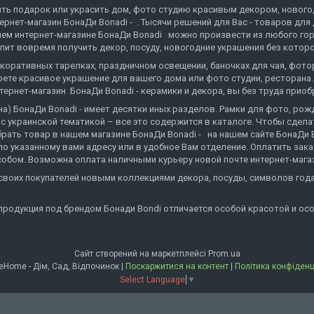
пить подарок или украсить дом, фото студию красивым декором, нового
тернет-магазин БонаДи Bonadi - . Тысячи решений для Вас - товаров дл
м интернет-магазине БонаДи Bonadi можно произвести из любого города
олит вовремя получить декор, посуду, новогодние украшения без которо
декоративных тарелках, праздничном освещении, баночках для чая, фот
те красивое украшение для вашего дома или фото студии, ресторана.
рнет-магазин БонаДи Bonadi - керамики и декора, вы без труда приоб
на) БонаДи Bonadi - имеет десятки иных разделов. Рамки для фото, рож
 украинской тематикой – все это содержится в каталоге. Чтобы сделать
ать товар в нашем магазине БонаДи Bonadi - на нашем сайте БонаДи Bo
по указанному вами адресу или в удобное Вам отделение. Оплатить заказ
обом. Возможна оплата наличными курьеру новой почте интернет-магаз
т своих покупателей новыми коллекциями декора, посуды, символов г
продукция под брендом Бонади Bondi отличается особой красотой и ос
Сайт створений на маркетплейсі
Prom.ua
BonaDeHome - Дім, Сад, Відпочинок |
Поскаржитися на контент
|
Політика конфіденц
Select Language
▼