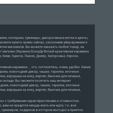
ение, хлопушки, сувениры, декоративные ветки и цветы,
ы можете купить прямо сейчас, сэкономив уйму времени и
тки магазинов. Вы можете заказать любой товар, не
ет магазин (Украина) БонаДи Bonadi креативная керамика
 Киев, Одесса, Львов, Днепр, Запорожье, Херсон,
ивная керамика- , что, согласитесь, очень удобно. Какие
дома, новогодний декор, чашки, тарелки, елочные
и, верхушки на елку, вертеп, баночки для печенья,
а складе. Вы сможете посетить наш интернет
дома, новогодний декор, чашки, тарелки, елочные
и, верхушки на елку, вертеп, баночки для печенья,
ары с требуемыми характеристиками и стоимостью.
вам не придется никуда ехать или идти, т.к. все
, сувениров, подарков в котором выгодно и приятно.