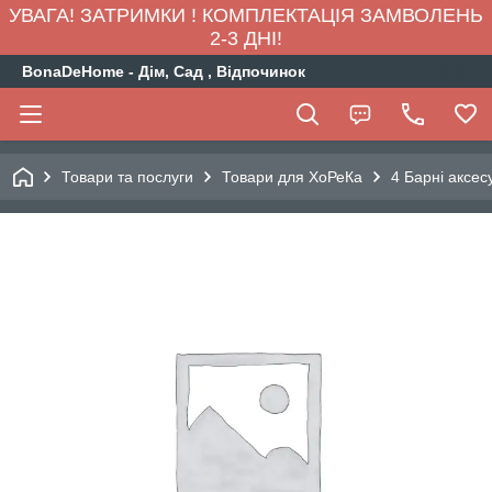
УВАГА! ЗАТРИМКИ ! КОМПЛЕКТАЦІЯ ЗАМВОЛЕНЬ
2-3 ДНІ!
BonaDeHome - Дім, Сад , Відпочинок
Товари та послуги
Товари для ХоРеКа
4 Барні аксес