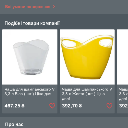
Всі умови повернення
Подібні товари компанії
Чаша для шампанського V
Чаша для шампанського V
Чаша
3,3 л Біла ( шт ) Ціна дня!
3,3 л Жовта ( шт ) Ціна
3,3 
дня!
дня!
467,25
392,70
392
₴
₴
Про нас