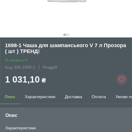
1698-1 Чаша для шампанського V 7 л Прозора
( шт ) ТРЕНД!
В наявності
Код: EM-1698-1
Роздріб
1 031,10
₴
Опис
Характеристики
Доставка
Оплата
Умови п
Опис
Характеристики