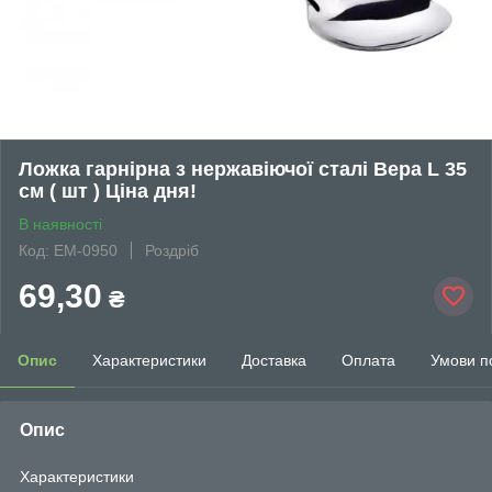
Ложка гарнірна з нержавіючої сталі Вера L 35
см ( шт ) Ціна дня!
В наявності
Код: EM-0950
Роздріб
69,30
₴
Опис
Характеристики
Доставка
Оплата
Умови п
Опис
Характеристики