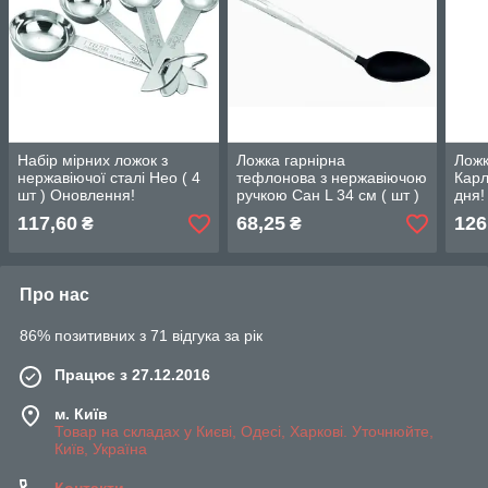
Набір мірних ложок з
Ложка гарнірна
Ложк
нержавіючої сталі Нео ( 4
тефлонова з нержавіючою
Карл
шт ) Оновлення!
ручкою Сан L 34 см ( шт )
дня!
Тренд!
117,60
68,25
126
₴
₴
Про нас
86% позитивних з 71 відгука за рік
Працює з 27.12.2016
м. Київ
Товар на складах у Києві, Одесі, Харкові. Уточнюйте,
Київ, Україна