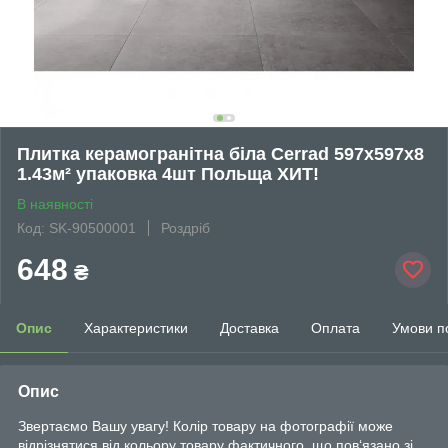
Плитка керамогранітна біла Cerrad 597x597x8
1.43м² упаковка 4шт Польща ХИТ!
В наявності
Код: SK-90500001
Роздріб
648
₴
Опис
Характеристики
Доставка
Оплата
Умови п
Опис
Звертаємо Вашу увагу! Колір товару на фотографії може
відрізнятися від кольору товару фактичного, що пов‘язано зі