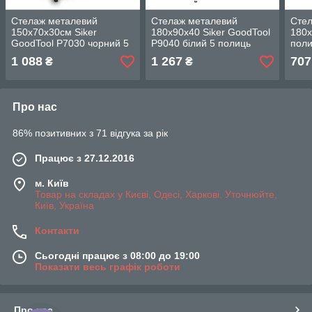
Стелаж металевий
Стелаж металевий
Сте
150х70х30см Siker
180x90x40 Siker GoodTool
180х
GoodTool P7030 чорний 5
P9040 білий 5 полиць
поли
полиць Новое!
Новое!
1 088
1 267
707
₴
₴
Про нас
86% позитивних з 71 відгука за рік
Працює з 27.12.2016
м. Київ
Товар на складах у Києві, Одесі, Харкові. Уточнюйте,
Київ, Україна
Контакти
Сьогодні працює з 08:00 до 19:00
Показати весь графік роботи
Про нас