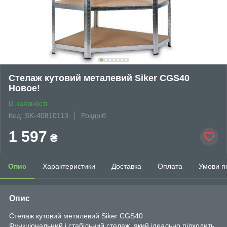
Стелаж кутовий металевий Siker CGS40
Новое!
В наявності
Код: SK-40810113
Роздріб
1 597
₴
Опис
Характеристики
Доставка
Оплата
Умови п
Опис
Стелаж кутовий металевий Siker CGS40
Функціональний і стабільний стелаж ,який ідеально підходить