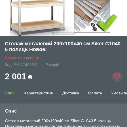
Стелаж металевий 200х100х40 см Siker G1040
5 полиць Новое!
Немає в наявності
Код: SK-42401181
Роздріб
2 001
₴
Опис
Характеристики
Доставка
Оплата
Умови п
Опис
Стелаж металевий 200х100х40 см Siker G1040 5 полиць
Практичний металевий стелаж допоможе зручно організувати