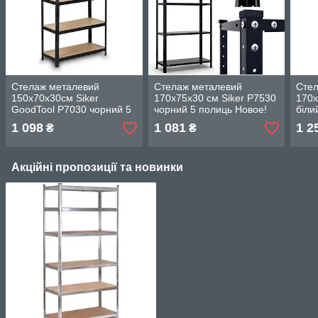
Стелаж металевий
Стелаж металевий
Сте
150х70х30см Siker
170х75х30 см Siker P7530
170х
GoodTool P7030 чорний 5
чорний 5 полиць Новое!
біли
полиць Новое!
1 098
1 081
1 2
₴
₴
Акційні пропозиції та новинки