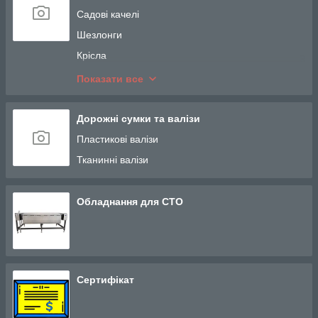
Садові качелі
Шезлонги
Крісла
Візки
Показати все
Будівництво і ремонт
Меблі для дому
Дорожні сумки та валізи
Дитячі електромобілі
Пластикові валізи
Садові та пляжні парасольки
Тканинні валізи
Кокони
Дитячі парти
Обладнання для СТО
Дитячі килимки
Дитячі стільці
SUP-дошка для плавання
Сертифікат
Павільйони
Дитячі спортивні та гімнастичні комплекси