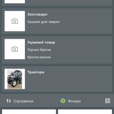
Самокати
Кухонні дошки
Зоотовари
Печі і каміни
Іграшки для тварин
Теплиці
Туалетні столики
Уцінений товар
Уцінені Крісла
Крісла-кокони
Трактори
Сортування
0
Фільтри