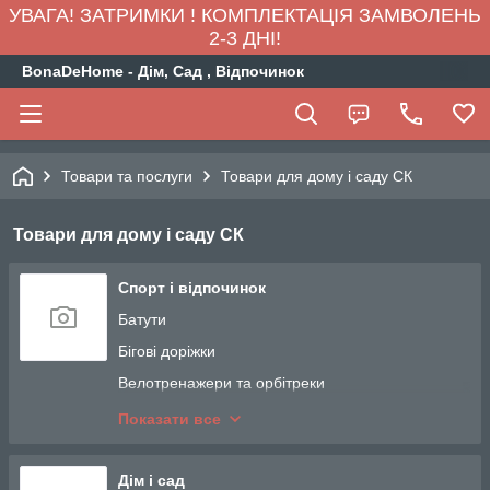
УВАГА! ЗАТРИМКИ ! КОМПЛЕКТАЦІЯ ЗАМВОЛЕНЬ
2-3 ДНІ!
BonaDeHome - Дім, Сад , Відпочинок
Товари та послуги
Товари для дому і саду СК
Товари для дому і саду СК
Спорт і відпочинок
Батути
Бігові доріжки
Велотренажери та орбітреки
Аксессуари для батутів
Показати все
Степери
Дім і сад