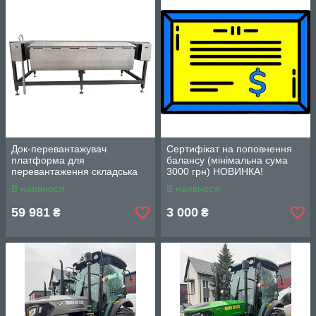
Док-перевантажувач
Сертифікат на поповнення
платформа для
балансу (мінімальна сума
перевантаження складська
3000 грн) НОВИНКА!
Siker LE-A (навантаження 6
В наявності
В наявності
тонн) НОВИНКА!
59 981
3 000
₴
₴