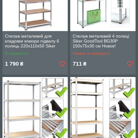
Стелаж металевий для
Стелаж металевий 4 полиці
кладовки комори підвалу 6
Siker GoodTool BG30P
полиць 220х110х50 Siker
150х75х30 см Новое!
G2211 Новое!
В наявності
Немає в наявності
1 790
711
₴
₴