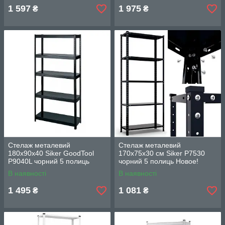
1 597
1 975
₴
₴
Стелаж металевий
Стелаж металевий
180х90х40 Siker GoodTool
170х75х30 см Siker P7530
P9040L чорний 5 полиць
чорний 5 полиць Новое!
Новое!
В наявності
В наявності
1 495
1 081
₴
₴