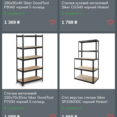
180х90х40 Siker GoodTool
Стелаж кутовий металевий
P9040 чорний 5 полиць
Siker CGS40 чорний Новое!
Новое!
В наявності
В наявності
1 369
1 788
₴
₴
Стелаж металевий
150х70х30см Siker GoodTool
Стіл верстак стелаж Siker
P7030 чорний 5 полиць
SP106030C чорний Новое!
Новое!
В наявності
В наявності
1 098
1 656
₴
₴