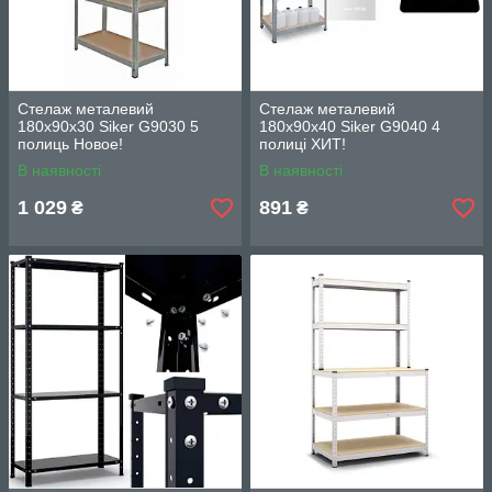
Стелаж металевий
Стелаж металевий
180x90x30 Siker G9030 5
180x90x40 Siker G9040 4
полиць Новое!
полиці ХИТ!
В наявності
В наявності
1 029
891
₴
₴