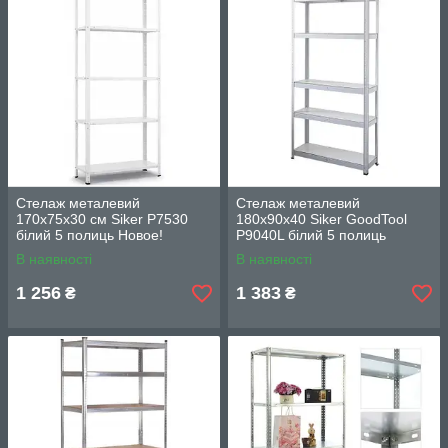
Стелаж металевий
Стелаж металевий
170х75х30 см Siker P7530
180х90х40 Siker GoodTool
білий 5 полиць Новое!
P9040L білий 5 полиць
Новое!
В наявності
В наявності
1 256
1 383
₴
₴