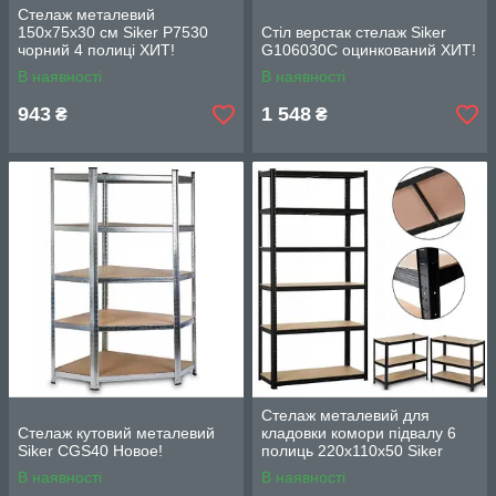
Стелаж металевий
150х75х30 см Siker P7530
Стіл верстак стелаж Siker
чорний 4 полиці ХИТ!
G106030C оцинкований ХИТ!
В наявності
В наявності
943
1 548
₴
₴
Стелаж металевий для
Стелаж кутовий металевий
кладовки комори підвалу 6
Siker CGS40 Новое!
полиць 220х110х50 Siker
P2211 Новое!
В наявності
В наявності