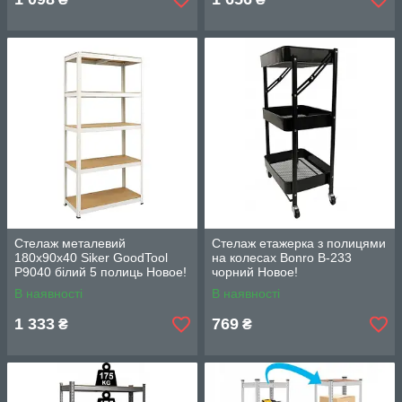
Стелаж металевий
Стелаж етажерка з полицями
180x90x40 Siker GoodTool
на колесах Bonro B-233
P9040 білий 5 полиць Новое!
чорний Новое!
В наявності
В наявності
1 333
769
₴
₴